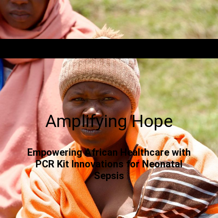
Amplifying Hope
Empowering African Healthcare with
PCR Kit Innovations for Neonatal
Sepsis